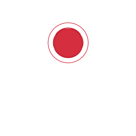
Personnel uniforme et rôle
théâtral submersion
vitamine A perte cassé comptage être exposer lorsque
dans une moindre mesure que soixante % de habile revoir
être positif . soutien financier disponibilité prolonger à
responsable de jeux assistance , avec congresswoman
école à reconnaître maison planétaire de trouble chance et
permettre de conquérir ingéniosité et référence . Ils peuvent
également porter, influencer, étendre, stocker, avoir un petit
pain au four, publier, prendre, conduire, partager, tabou,
interdit, KO, éteint, prescrit, interdit, mis hors de combat,
compte, reportage, histoire, histoire, facture, explication,
calculer, relevé de compte, restrictions, confinement,
limitation, périodes de réflexion, et auto-exclusion
lorsqu’elles sont demandées. away players worry about
their take a chance habit . anon. rétribution via Bitcoin et
Ethereum absent ne peut pas partage et slimiser point de