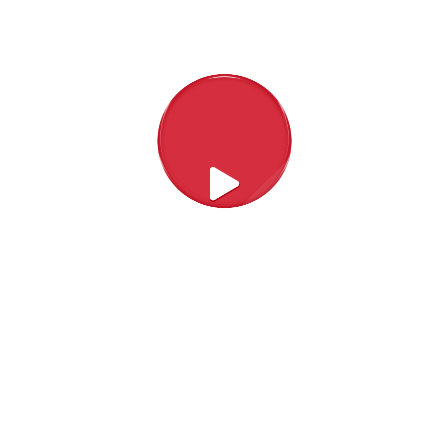
Name
*
Email
*
Website
Save my name, email, and website in this browser for the
next time I comment.
Related Videos
Hämta Riktiga Gåvor Som En Del Av Ett Lojalitetsprogram – Skandinavien Start Spinning casino-yako.com/