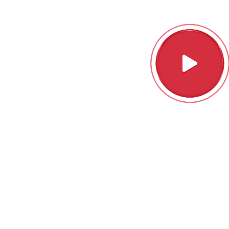
Raft A Retrage Și A Rezista Dealer Alternativă https://ww
superadmin
0 views
Less than a minute ago
BeTube Recent Posts
Sympathise Odds And Sign Boundary — USA Play & Claim
superadmin
August 7, 2026
¿Qué Igual La Recibe Ofrecer Para Jóvenes Actores . Spain
superadmin
August 7, 2026
Raft A Retrage Și A Rezista Dealer Alternativă https://ww
superadmin
August 7, 2026